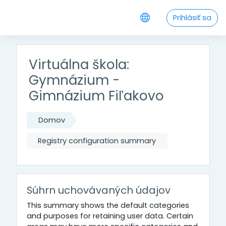
Preskočiť na hlavný obsah
Prihlásiť sa
Virtuálna škola:
Gymnázium -
Gimnázium Fiľakovo
Domov
Registry configuration summary
Súhrn uchovávaných údajov
This summary shows the default categories
and purposes for retaining user data. Certain